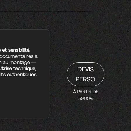
t sensibilité.
 documentaires à
on au montage —
îtrise technique
,
DEVIS
its authentiques
PERSO
À PARTIR DE
5900€