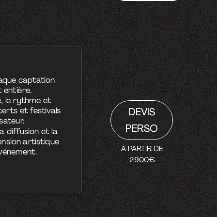
haque captation
 entière.
, le rythme et
certs et festivals
DEVIS
sateur.
PERSO
 diffusion et la
ension artistique
À PARTIR DE
événement.
2900€