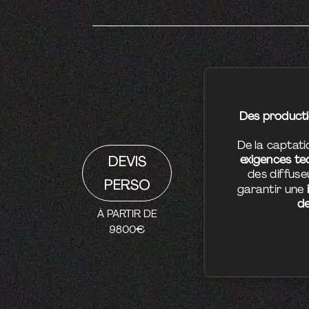
Des product
De la captatio
exigences tec
DEVIS
des diffus
PERSO
garantir une
d
À PARTIR DE
9800€