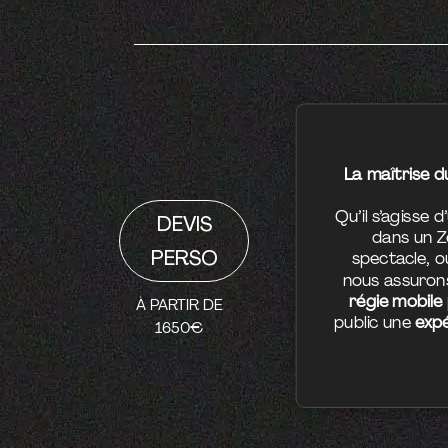
La maîtrise d
Qu’il s’agisse 
DEVIS
dans un Zé
PERSO
spectacle, 
nous assuron
régie mobile
À PARTIR DE
public une
expé
1650€