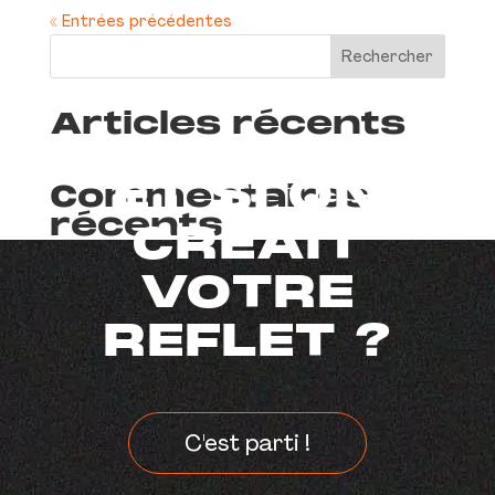
« Entrées précédentes
Rechercher
Articles récents
ET SI ON
Commentaires
récents
CRÉAIT
Aucun commentaire à afficher.
VOTRE
REFLET ?
C'est parti !